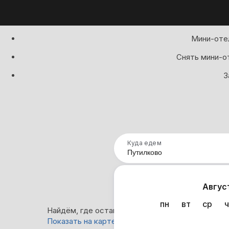
Мини-отел
Снять мини-от
З
Куда едем
Нап
Авгус
пн
вт
ср
ч
Найдём, где остановиться в Путилково: 0 вариа
Показать на карте