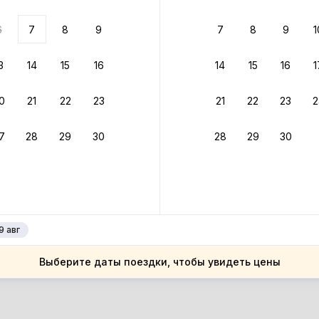
ариантов
6
7
8
9
7
8
9
1
 вариант из результатов поиска не соответствует заданным
росить фильтры
3
14
15
16
14
15
16
1
ссия
0
21
22
23
21
22
23
2
ссия
сковская область
7
28
29
30
28
29
30
сковская область
тилково
тилково
9 авг
Выберите даты поездки, чтобы увидеть цены