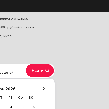
ненного отдыха.
900 рублей в сутки.
дников,
Найти
ез детей
хазия
рь 2026
чт
пт
сб
вс
3
4
5
6