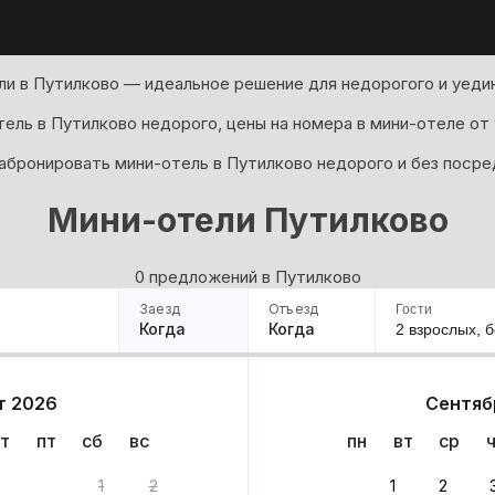
и в Путилково — идеальное решение для недорогого и уеди
ель в Путилково недорого, цены на номера в мини-отеле от 
абронировать мини-отель в Путилково недорого и без посре
Мини-отели Путилково
0 предложений в Путилково
Заезд
Отъезд
Гости
Когда
Когда
2 взрослых,
б
ример
Санкт-Петербург
Москва
Сочи
Минск
Казань
Дагестан
Кисловодск
Аб
т 2026
Сентяб
Квартиры
Гостиницы
Дома
Частный сектор
т
пт
сб
вс
пн
вт
ср
нтов
1
2
1
2