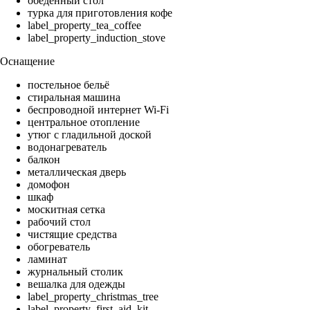
обеденный стол
турка для приготовления кофе
label_property_tea_coffee
label_property_induction_stove
Оснащение
постельное бельё
стиральная машина
беспроводной интернет Wi-Fi
центральное отопление
утюг с гладильной доской
водонагреватель
балкон
металлическая дверь
домофон
шкаф
москитная сетка
рабочий стол
чистящие средства
обогреватель
ламинат
журнальный столик
вешалка для одежды
label_property_christmas_tree
label_property_first_aid_kit