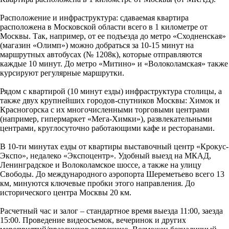
Расположение и инфраструктура: сдаваемая квартира
расположена в Московской области всего в 1 километре от
Москвы. Так, например, от ее подъезда до метро «Сходненская»
(магазин «Олимп») можно добраться за 10-15 минут на
маршрутных автобусах (№ 1208к), которые отправляются
каждые 10 минут. До метро «Митино» и «Волоколамская» также
курсируют регулярные маршрутки.
Рядом с квартирой (10 минут езды) инфраструктура столицы, а
также двух крупнейших городов-спутников Москвы: Химок и
Красногорска с их многочисленными торговыми центрами
(например, гипермаркет «Мега-Химки»), развлекательными
центрами, круглосуточно работающими кафе и ресторанами.
В 10-ти минутах езды от квартиры выставочный центр «Крокус-
Экспо», недалеко «Экспоцентр». Удобный выезд на МКАД,
Ленинградское и Волоколамское шоссе, а также на улицу
Свободы. До международного аэропорта Шереметьево всего 13
км, минуются ключевые пробки этого направления. До
исторического центра Москвы 20 км.
Расчетный час и залог – стандартное время выезда 11:00, заезда
15:00. Проведение видеосъемок, вечеринок и других