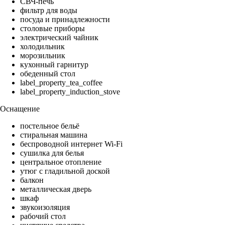
СВЧ-печь
фильтр для воды
посуда и принадлежности
столовые приборы
электрический чайник
холодильник
морозильник
кухонный гарнитур
обеденный стол
label_property_tea_coffee
label_property_induction_stove
Оснащение
постельное бельё
стиральная машина
беспроводной интернет Wi-Fi
сушилка для белья
центральное отопление
утюг с гладильной доской
балкон
металлическая дверь
шкаф
звукоизоляция
рабочий стол