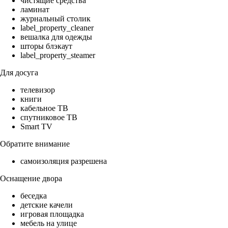
чистящие средства
ламинат
журнальный столик
label_property_cleaner
вешалка для одежды
шторы блэкаут
label_property_steamer
Для досуга
телевизор
книги
кабельное ТВ
спутниковое ТВ
Smart TV
Обратите внимание
самоизоляция разрешена
Оснащение двора
беседка
детские качели
игровая площадка
мебель на улице