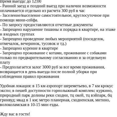
Время выезда: до 12:00
- Ранний заезд и поздний выезд при наличии возможности
оплачивается отдельно из расчета 300 руб в час
- Заселение/выселение самостоятельное, круглосуточное при
помощи мини-сейфа.
- По запросу предоставляются отчетные документы
- Запрещено нарушение тишины и порядка в квартире, на этаже
и входных группах
- Запрещено проведение любых мероприятий (посиделок,
отмечалок, вечеринок, тусовок и тд.)
- Запрещено курение в квартире
- Запрещено проживание с котами, проживание с собаками
только по предварительному согласованию и за отдельную
плату
- Предполагается залог 3000 руб за все время проживания,
возвращается в день выезда после полной уборки при
соблюдении правил проживания
Удобная локация: в 15 км аэропорт шереметьево, в 7 км крокус
экспо; в пешей доступности горнолыжный комплекс куркино,
природный парк долины реки сходни, тц окей, тц вэйпарк, бц
гринвуд; мкад в 1 км; метро планерная, сходненская, митино,
волоколамская в 10-15 мин езды.
Жду вас в гости!