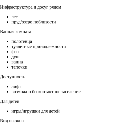
Инфраструктура и досуг рядом
лес
пруд/озеро поблизости
Ванная комната
полотенца
туалетные принадлежности
фен
душ
ванна
тапочки
Доступность
лифт
возможно бесконтактное заселение
Для детей
игры/игрушки для детей
Вид из окна