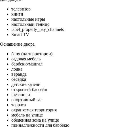
телевизор
книги
настольные игры
настольный теннис
label_property_pay_channels
Smart TV
Оснащение двора
баня (на территории)
садовая мебель
барбекю/мангал
лодка
веранда
беседка
детские качели
открытый бассейн
шезлонги
спортивный зал
терраса
охраняемая территория
мебель на улице
обеденная зона на улице
принадлежности для барбекю