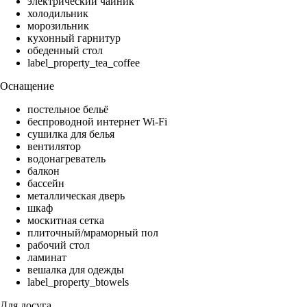
электрический чайник
холодильник
морозильник
кухонный гарнитур
обеденный стол
label_property_tea_coffee
Оснащение
постельное бельё
беспроводной интернет Wi-Fi
сушилка для белья
вентилятор
водонагреватель
балкон
бассейн
металлическая дверь
шкаф
москитная сетка
плиточный/мраморный пол
рабочий стол
ламинат
вешалка для одежды
label_property_btowels
Для досуга