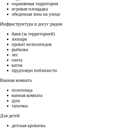
охраняемая территория
игровая площадка
обеденная зона на улице
Инфраструктура и досуг рядом
баня (за территорией)
зоопарк
прокат велосипедов
рыбалка
лес
охота
каток
пруд/озеро поблизости
Ванная комната
полотенца
ванная комната
душ
тапочки
Для детей
детская кроватка