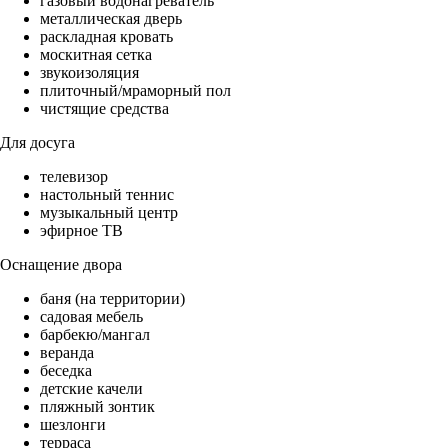
газовый водонагреватель
металлическая дверь
раскладная кровать
москитная сетка
звукоизоляция
плиточный/мраморный пол
чистящие средства
Для досуга
телевизор
настольный теннис
музыкальный центр
эфирное ТВ
Оснащение двора
баня (на территории)
садовая мебель
барбекю/мангал
веранда
беседка
детские качели
пляжный зонтик
шезлонги
терраса