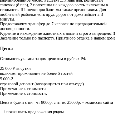
рафинированное масло. Решетка для мангала, резиновые
тапочки (8 пар), 2 полотенца на каждого гостя- включены в
стоимость. Шапочки для бани мы также предоставим. Для
любителей рыбалки есть пруд, дорога от дома займет 2-3
минуты.
Предоставляем трансфер до 7 человек по предварительной
договоренности.
Kypeниe и нахождение животных в дoмe и cтpoгo зaпpeщeнo!!!
Заселение только по паспорту. Приятного отдыха в нашем доме
Цены
Стоимость указана за дом целиком в рублях РФ
25 000
₽
за сутки
включает проживание не более 6 гостей
5 000
₽
страховой депозит (возвращается при отъезде)
Примечание к стоимости
Примечание к стоимости:
Цена в будни с пн - чт 8000р. с пт-вс 25000р. + комиссия сайта
показывать предложения рядом