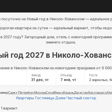
 посуточно на Новый год в Николо-Хованском — идеальное 
дорогая квартира на сутки — идеальный вариант, чтобы недо
в 2027 году? Загородный дом, отель с новогодней програм
зимнего отдыха.
ый год 2027 в Николо-Хованс
жение в Николо-Хованском на новогодние праздники oт 6 00
Заезд
Отъезд
Гости
31 дек, чт
7 янв, чт
2 взрослых,
б
ример
Санкт-Петербург
Москва
Сочи
Минск
Казань
Дагестан
Кисловодск
Аб
Квартиры
Гостиницы
Дома
Частный сектор
1 вариант