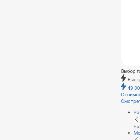
Выбор г
Быст
49 0
Стоимос
Смотре
Ро
Ро
Мо