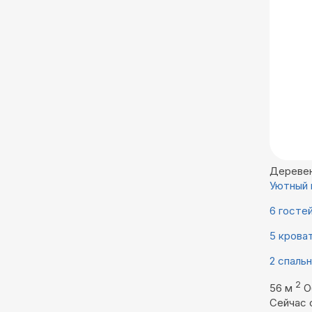
Дереве
Уютный 
6 госте
5 крова
2 спаль
2
56 м
О
Сейчас 