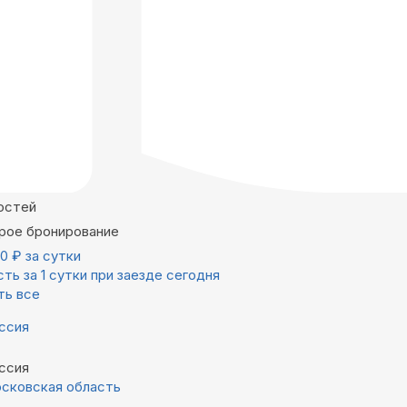
остей
рое бронирование
00
₽
за сутки
ть за 1 сутки при заезде сегодня
ть все
ссия
ссия
сковская область