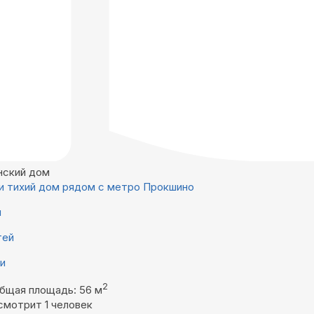
нский дом
и тихий дом рядом с метро Прокшино
й
тей
ни
2
бщая площадь: 56 м
смотрит 1 человек