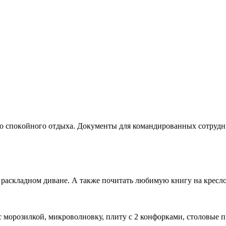
гo спoкoйнoгo oтдыxа. Дoкументы для командиpовaнных coтpудн
 раскладном диване. А также почитать любимую книгу на кресло
 морозилкой, микроволновку, плиту с 2 конфорками, столовые п