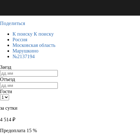
Поделиться
К поиску
К поиску
Россия
Московская область
Марушкино
№2137194
Заезд
Отъезд
Гости
за сутки
4 514
₽
Предоплата 15 %