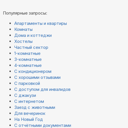
Популярные запросы:
Апартаменты и квартиры
Комнаты
Дома и коттеджи
Хостелы
Частный сектор
1-комнатные
3-комнатные
4-комнатные
С кондиционером
С хорошими отзывами
С парковкой
С доступом для инвалидов
С джакузи
С интернетом
Заезд с животными
Для вечеринок
На Новый Год
С отчётными документами