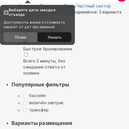
Квартиры
Гостиницы
Дома
Частный сектор
Выберите даты заезда и
Найдём, где остановиться в Красноармейске: 2 варианта
отъезда
Показать на карте
Доступность жилья и стоимость
зависят от дат проживания
Выбирайте лучшее
Позже
Указать
Быстрое бронирование
Всего 2 минуты, без
ожидания ответа от
хозяина
Популярные фильтры
бассейн
включён завтрак
трансфер
Варианты размещения