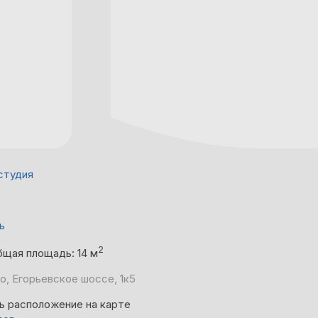
студия
ь
2
бщая площадь: 14 м
о, Егорьевское шоссе, 1к5
ь расположение на карте