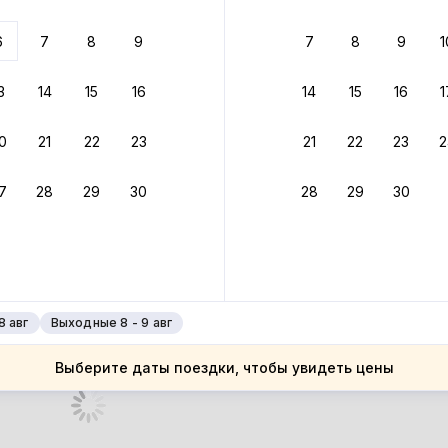
 до 30% за бронь
6
7
8
9
7
8
9
1
бонусами
ценки проживания
3
14
15
16
14
15
16
1
йте быстрое бронирование
0
21
22
23
21
22
23
2
ное подтверждение брони без ожидания ответа от хозяина
7
28
29
30
28
29
30
 до 30%
руйте до 31 августа 2026 — и получите кэшбэк бонусами пос
нее
8 авг
Выходные 8 - 9 авг
Выберите даты поездки, чтобы увидеть цены