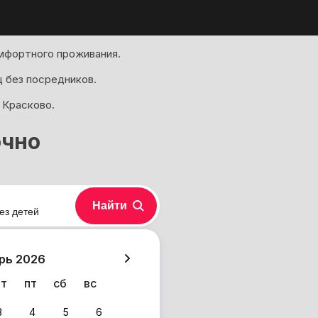
мфортного проживания.
 без посредников.
 Красково.
очно
Найти
ез детей
хазия
рь 2026
чт
пт
сб
вс
3
4
5
6