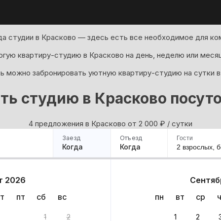
да студии в Красково — здесь есть все необходимое для ко
гую квартиру-студию в Красково на день, неделю или месяц
ь можно забронировать уютную квартиру-студию на сутки в
ть студию в Красково посут
4 предложения в Красково oт 2 000
₽
/ сутки
Заезд
Отъезд
Гости
Когда
Когда
2 взрослых,
б
ример
Санкт-Петербург
Москва
Сочи
Минск
Казань
Дагестан
Кисловодск
Аб
т 2026
Сентяб
Квартиры
Гостиницы
Дома
Частный сектор
т
пт
сб
вс
пн
вт
ср
та
1
2
1
2