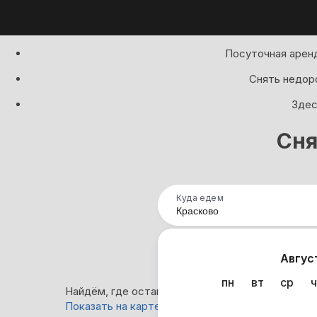
Посуточная арен
Снять недоро
Здес
Сня
Куда едем
Нап
Авгус
пн
вт
ср
ч
Найдём, где остановиться в Красково: 4 вариан
Показать на карте