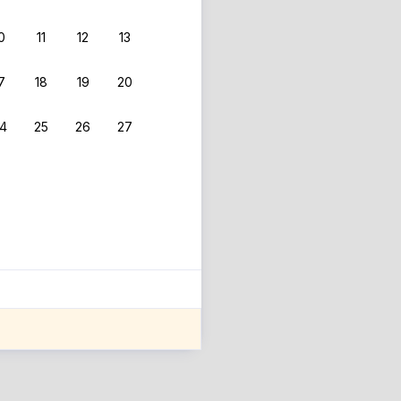
0
11
12
13
7
18
19
20
4
25
26
27
ле оценки проживания.