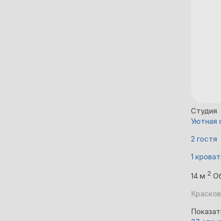
Студия
Уютная 
2 гостя
1 кроват
2
14 м
О
Красков
Показат