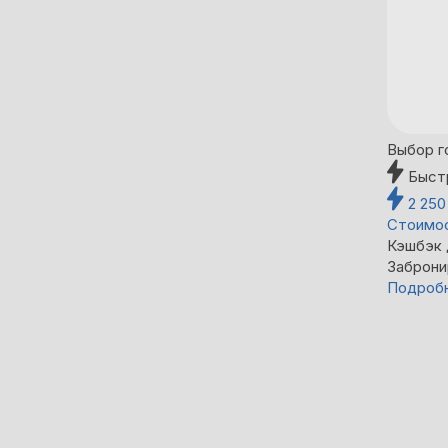
Выбор г
Быст
2 25
Стоимос
Кэшбэк
Заброни
Подроб