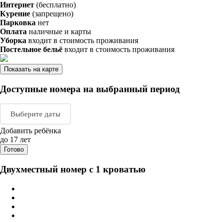
Интернет
(бесплатно)
Курение
(запрещено)
Парковка
нет
Оплата
наличные и карты
Уборка
входит в стоимость проживания
Постельное бельё
входит в стоимость проживания
Показать на карте
Доступные номера на выбранный период
Выберите даты
Добавить ребёнка
Август 2026
Сентяб
до 17 лет
Готово
пн
вт
ср
чт
пт
сб
вс
пн
вт
ср
ч
Двухместный номер с 1 кроватью
1
2
1
2
3
3
4
5
6
7
8
9
7
8
9
1
10
11
12
13
14
15
16
14
15
16
1