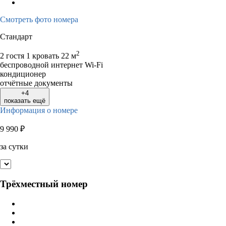
17
18
19
20
21
22
23
21
22
23
2
Смотреть фото номера
24
25
26
27
28
29
30
28
29
30
Стандарт
31
2
2 гостя
1 кровать
22 м
беспроводной интернет Wi-Fi
кондиционер
отчётные документы
+4
показать ещё
Информация о номере
9 990
₽
за сутки
Трёхместный номер