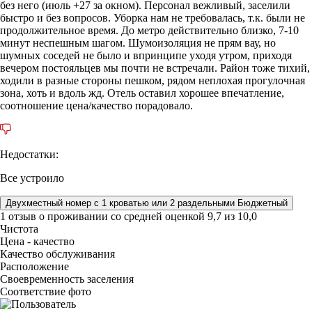
без него (июль +27 за окном). Персонал вежливый, заселили
быстро и без вопросов. Уборка нам не требовалась, т.к. были не
продолжительное время. До метро действительно близко, 7-10
минут неспешным шагом. Шумоизоляция не прям вау, но
шумных соседей не было и впринципе уходя утром, приходя
вечером постояльцев мы почти не встречали. Район тоже тихий,
ходили в разные стороны пешком, рядом неплохая прогулочная
зона, хоть и вдоль жд. Отель оставил хорошее впечатление,
соотношение цена/качество порадовало.
Недостатки:
Все устроило
Двухместный номер с 1 кроватью или 2 раздельными Бюджетный
1 отзыв
о проживании со средней оценкой
9,7
из
10,0
Чистота
Цена - качество
Качество обслуживания
Расположение
Своевременность заселения
Соответствие фото