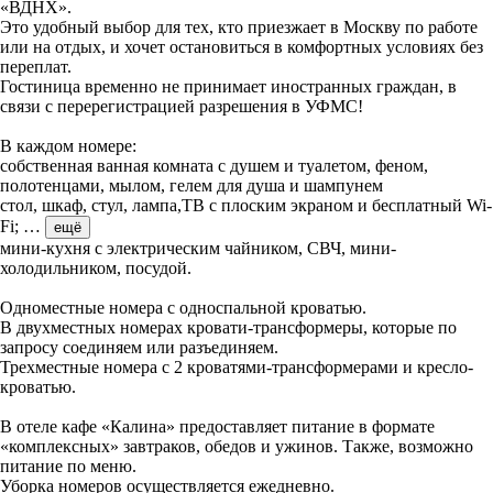
«ВДНХ».
Это удобный выбор для тех, кто приезжает в Москву по работе
или на отдых, и хочет остановиться в комфортных условиях без
переплат.
Гостиница временно не принимает иностранных граждан, в
связи с перерегистрацией разрешения в УФМС!
В каждом номере:
собственная ванная комната с душем и туалетом, феном,
полотенцами, мылом, гелем для душа и шампунем
стол, шкаф, стул, лампа,ТВ с плоским экраном и бесплатный Wi-
Fi;
…
ещё
мини-кухня с электрическим чайником, СВЧ, мини-
холодильником, посудой.
Одноместные номера с односпальной кроватью.
В двухместных номерах кровати-трансформеры, которые по
запросу соединяем или разъединяем.
Трехместные номера с 2 кроватями-трансформерами и кресло-
кроватью.
В отеле кафе «Калина» предоставляет питание в формате
«комплексных» завтраков, обедов и ужинов. Также, возможно
питание по меню.
Уборка номеров осуществляется ежедневно.