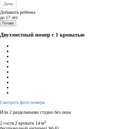
Даты
Дата заезда - отъезда
Добавить ребёнка
до 17 лет
Готово
Двухместный номер с 1 кроватью
Смотреть фото номера
Или 2 раздельными студио без окна
2
2 гостя
2 кровати
14 м
беспроводной интернет Wi-Fi