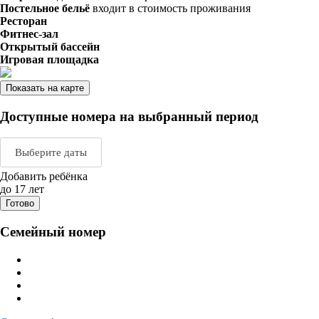
Постельное бельё
входит в стоимость проживания
Ресторан
Фитнес-зал
Открытый бассейн
Игровая площадка
Показать на карте
Доступные номера на выбранный период
Выберите даты
Добавить ребёнка
Август 2026
Сентяб
до 17 лет
Готово
пн
вт
ср
чт
пт
сб
вс
пн
вт
ср
ч
Семейный номер
1
2
1
2
3
3
4
5
6
7
8
9
7
8
9
1
10
11
12
13
14
15
16
14
15
16
1
17
18
19
20
21
22
23
21
22
23
2