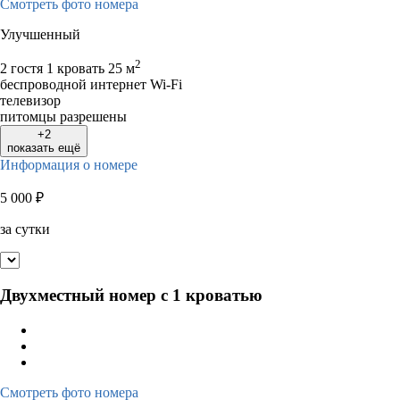
Смотреть фото номера
24
25
26
27
28
29
30
28
29
30
Улучшенный
31
2
2 гостя
1 кровать
25 м
беспроводной интернет Wi-Fi
телевизор
питомцы разрешены
+2
показать ещё
Информация о номере
5 000
₽
за сутки
Двухместный номер с 1 кроватью
Смотреть фото номера