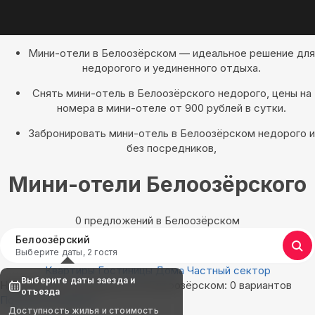
Мини-отели в Белоозёрском — идеальное решение для
недорогого и уединенного отдыха.
Снять мини-отель в Белоозёрского недорого, цены на
номера в мини-отеле от 900 рублей в сутки.
Забронировать мини-отель в Белоозёрском недорого и
без посредников,
Мини-отели Белоозёрского
0 предложений в Белоозёрском
Белоозёрский
Выберите даты, 2 гостя
Квартиры
Гостиницы
Дома
Частный сектор
Выберите даты заезда и
Найдём, где остановиться в Белоозёрском: 0 вариантов
отъезда
Показать на карте
Доступность жилья и стоимость