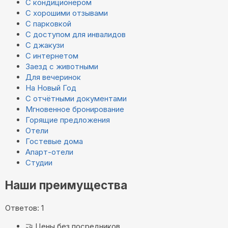
С кондиционером
С хорошими отзывами
С парковкой
С доступом для инвалидов
С джакузи
С интернетом
Заезд с животными
Для вечеринок
На Новый Год
С отчётными документами
Мгновенное бронирование
Горящие предложения
Отели
Гостевые дома
Апарт-отели
Студии
Наши преимущества
Ответов: 1
🤝
Цены без посредников