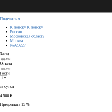
Поделиться
К поиску
К поиску
Россия
Московская область
Москва
№923227
Заезд
Отъезд
Гости
за сутки
4 500
₽
Предоплата 15 %