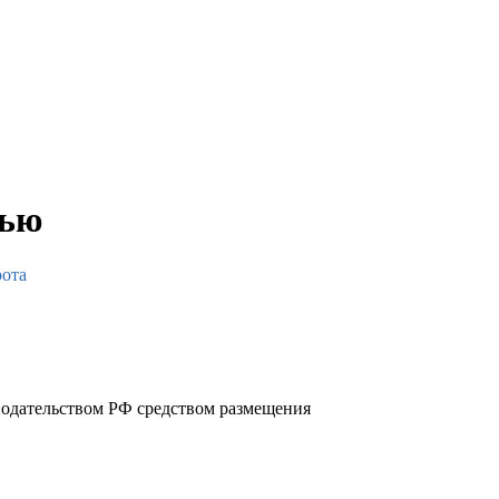
тью
ота
нодательством РФ средством размещения