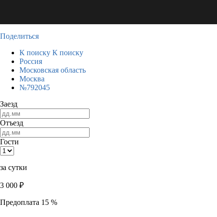
Поделиться
К поиску
К поиску
Россия
Московская область
Москва
№792045
Заезд
Отъезд
Гости
за сутки
3 000
₽
Предоплата 15 %