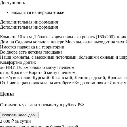
Доступность
находится на первом этаже
Дополнительная информация
Дополнительная информация
Комната 10 кв.м.,1 большая двуспальная кровать (160х200), прик
Дом на Садовом кольце в центре Москвы, окна выходят на тихи
Имеется парковка на территории.
Во дворе есть детская площадка.
Наши комнаты, с высокими потолками, большими окнами и шир
Комфортно дойти:
до НИИ Гельмгольца 6 минут пешком
от м. Красные Ворота 6 минут пешком;
от ж/д вокзалов: Курский. Казанский, Ленинградский, Ярославс
От Павелецкого вокзала на автобусе «Б» до остановки «Институ
Цены
Стоимость указана за комнату в рублях РФ
показать календарь
2 000
₽
за сутки
включает проживание не более 2 гостей