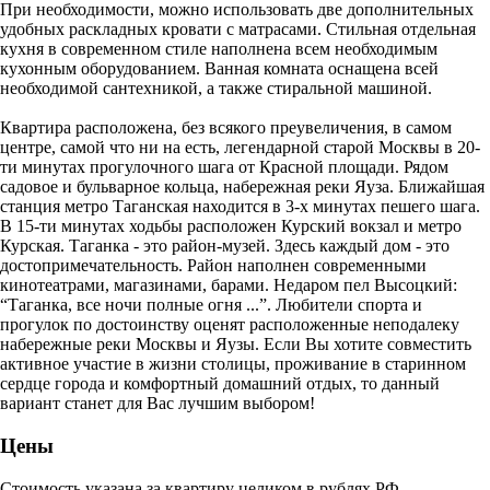
При необходимости, можно использовать две дополнительных
удобных раскладных кровати с матрасами. Стильная отдельная
кухня в современном стиле наполнена всем необходимым
кухонным оборудованием. Ванная комната оснащена всей
необходимой сантехникой, а также стиральной машиной.
Квартира расположена, без всякого преувеличения, в самом
центре, самой что ни на есть, легендарной старой Москвы в 20-
ти минутах прогулочного шага от Красной площади. Рядом
садовое и бульварное кольца, набережная реки Яуза. Ближайшая
станция метро Таганская находится в 3-х минутах пешего шага.
В 15-ти минутах ходьбы расположен Курский вокзал и метро
Курская. Таганка - это район-музей. Здесь каждый дом - это
достопримечательность. Район наполнен современными
кинотеатрами, магазинами, барами. Недаром пел Высоцкий:
“Таганка, все ночи полные огня ...”. Любители спорта и
прогулок по достоинству оценят расположенные неподалеку
набережные реки Москвы и Яузы. Если Вы хотите совместить
активное участие в жизни столицы, проживание в старинном
сердце города и комфортный домашний отдых, то данный
вариант станет для Вас лучшим выбором!
Цены
Стоимость указана за квартиру целиком в рублях РФ