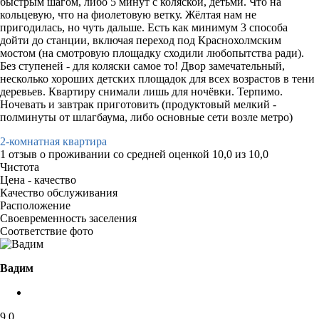
быстрым шагом, либо 5 минут с коляской, детьми. Что на
кольцевую, что на фиолетовую ветку. Жёлтая нам не
пригодилась, но чуть дальше. Есть как минимум 3 способа
дойти до станции, включая переход под Краснохолмским
мостом (на смотровую площадку сходили любопытства ради).
Без ступеней - для коляски самое то! Двор замечательный,
несколько хороших детских площадок для всех возрастов в тени
деревьев. Квартиру снимали лишь для ночёвки. Терпимо.
Ночевать и завтрак приготовить (продуктовый мелкий -
полминуты от шлагбаума, либо основные сети возле метро)
2-комнатная квартира
1 отзыв
о проживании со средней оценкой
10,0
из
10,0
Чистота
Цена - качество
Качество обслуживания
Расположение
Своевременность заселения
Соответствие фото
Вадим
9,0