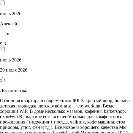
июль 2026
Алексей
9,3
июль 2026
29 июля 2026
Достоинства:
Отличная квартира в современном ЖК Закрытый двор, большая
детская площадка, детская комната, + co~working. Везде
хороший WiFi В доме несколько магазов, кофейня, barbershop,
ozon+wb В квартире есть все необходимое для комфортного
проживания ( индукция + посуда, чайник, кофе машина, стол
приборы, утюг, фен и тд ). Всё новое и хорошего качества Мы
комфортно разместились 3 взр+3 детей От метро до дома 10-15