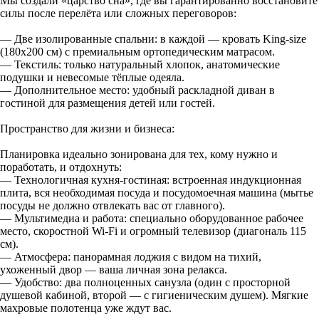
Мы создали «царство сна», где вы гарантированно восстановите
силы после перелёта или сложных переговоров:
— Две изолированные спальни: в каждой — кровать King-size
(180х200 см) с премиальным ортопедическим матрасом.
— Текстиль: только натуральный хлопок, анатомические
подушки и невесомые тёплые одеяла.
— Дополнительное место: удобный раскладной диван в
гостиной для размещения детей или гостей.
Пространство для жизни и бизнеса:
Планировка идеально зонирована для тех, кому нужно и
поработать, и отдохнуть:
— Технологичная кухня-гостиная: встроенная индукционная
плита, вся необходимая посуда и посудомоечная машина (мытье
посуды не должно отвлекать вас от главного).
— Мультимедиа и работа: специально оборудованное рабочее
место, скоростной Wi-Fi и огромный телевизор (диагональ 115
см).
— Атмосфера: панорамная лоджия с видом на тихий,
ухоженный двор — ваша личная зона релакса.
— Удобство: два полноценных санузла (один с просторной
душевой кабиной, второй — с гигиеническим душем). Мягкие
махровые полотенца уже ждут вас.