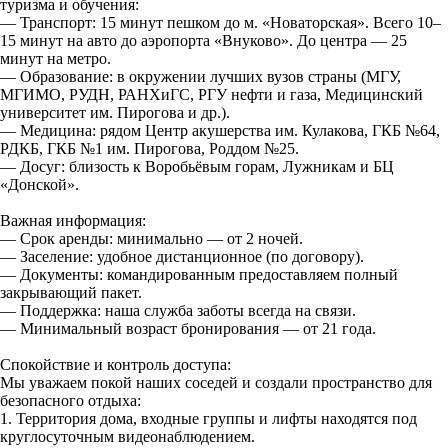
туризма и обучения:
— Транспорт: 15 минут пешком до м. «Новаторская». Всего 10–
15 минут на авто до аэропорта «Внуково». До центра — 25
минут на метро.
— Образование: в окружении лучших вузов страны (МГУ,
МГИМО, РУДН, РАНХиГС, РГУ нефти и газа, Медицинский
университет им. Пирогова и др.).
— Медицина: рядом Центр акушерства им. Кулакова, ГКБ №64,
РДКБ, ГКБ №1 им. Пирогова, Роддом №25.
— Досуг: близость к Воробьёвым горам, Лужникам и БЦ
«Донской».
Важная информация:
— Срок аренды: минимально — от 2 ночей.
— Заселение: удобное дистанционное (по договору).
— Документы: командированным предоставляем полный
закрывающий пакет.
— Поддержка: наша служба заботы всегда на связи.
— Минимальный возраст бронирования — от 21 года.
Спокойствие и контроль доступа:
Мы уважаем покой наших соседей и создали пространство для
безопасного отдыха:
1. Территория дома, входные группы и лифты находятся под
круглосуточным видеонаблюдением.