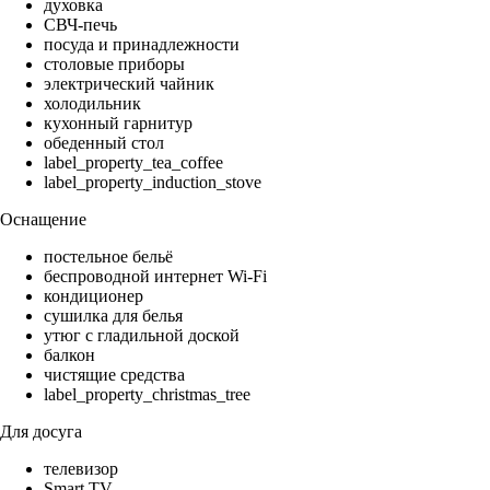
духовка
СВЧ-печь
посуда и принадлежности
столовые приборы
электрический чайник
холодильник
кухонный гарнитур
обеденный стол
label_property_tea_coffee
label_property_induction_stove
Оснащение
постельное бельё
беспроводной интернет Wi-Fi
кондиционер
сушилка для белья
утюг с гладильной доской
балкон
чистящие средства
label_property_christmas_tree
Для досуга
телевизор
Smart TV