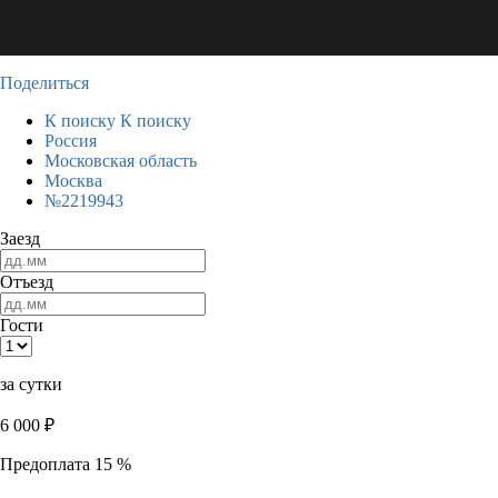
Поделиться
К поиску
К поиску
Россия
Московская область
Москва
№2219943
Заезд
Отъезд
Гости
за сутки
6 000
₽
Предоплата 15 %