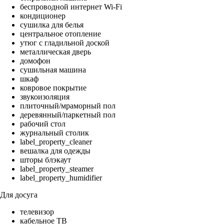
беспроводной интернет Wi-Fi
кондиционер
сушилка для белья
центральное отопление
утюг с гладильной доской
металлическая дверь
домофон
сушильная машина
шкаф
ковровое покрытие
звукоизоляция
плиточный/мраморный пол
деревянный/паркетный пол
рабочий стол
журнальный столик
label_property_cleaner
вешалка для одежды
шторы блэкаут
label_property_steamer
label_property_humidifier
Для досуга
телевизор
кабельное ТВ