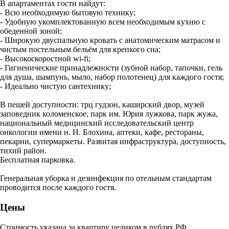
В апартаментах гости найдут:
- Всю необходимую бытовую технику;
- Удобную укомплектованную всем необходимым кухню с
обеденной зоной;
- Широкую двуспальную кровать с анатомическим матрасом и
чистым постельным бельём для крепкого сна;
- Высокоскоростной wi-fi;
- Гигиенические принадлежности (зубной набор, тапочки, гель
для душа, шампунь, мыло, набор полотенец) для каждого гостя;
- Идеально чистую сантехнику;
В пешей доступности: трц гудзон, каширский двор, музей
заповедник коломенское, парк им. Юрия лужкова, парк жужа,
национальный медицинский исследовательский центр
онкологии имени н. Н. Блохина, аптеки, кафе, рестораны,
пекарни, супермаркеты. Развитая инфраструктура, доступность,
тихий район.
Бесплатная парковка.
Генеральная уборка и дезинфекция по отельным стандартам
проводится после каждого гостя.
Цены
Стоимость указана за квартиру целиком в рублях РФ