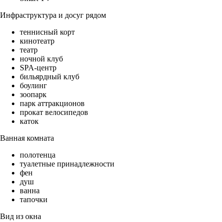
Инфраструктура и досуг рядом
теннисный корт
кинотеатр
театр
ночной клуб
SPA-центр
бильярдный клуб
боулинг
зоопарк
парк аттракционов
прокат велосипедов
каток
Ванная комната
полотенца
туалетные принадлежности
фен
душ
ванна
тапочки
Вид из окна