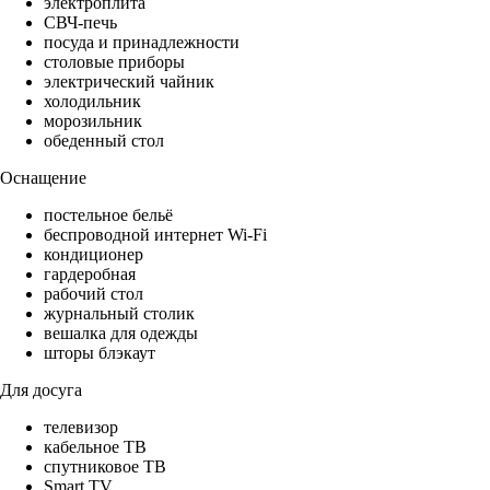
электроплита
СВЧ-печь
посуда и принадлежности
столовые приборы
электрический чайник
холодильник
морозильник
обеденный стол
Оснащение
постельное бельё
беспроводной интернет Wi-Fi
кондиционер
гардеробная
рабочий стол
журнальный столик
вешалка для одежды
шторы блэкаут
Для досуга
телевизор
кабельное ТВ
спутниковое ТВ
Smart TV