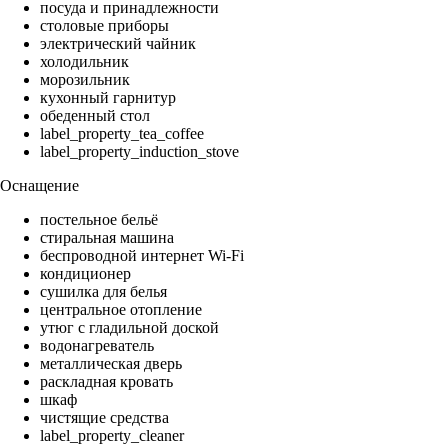
посуда и принадлежности
столовые приборы
электрический чайник
холодильник
морозильник
кухонный гарнитур
обеденный стол
label_property_tea_coffee
label_property_induction_stove
Оснащение
постельное бельё
стиральная машина
беспроводной интернет Wi-Fi
кондиционер
сушилка для белья
центральное отопление
утюг с гладильной доской
водонагреватель
металлическая дверь
раскладная кровать
шкаф
чистящие средства
label_property_cleaner