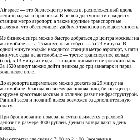
Air space — это бизнес-центр класса в, расположенный вдоль
ленинградского проспекта. В пешей доступности находится
станция метро аэропорт, а также крупные транспортные
развязки, что обеспечивает удобную транспортную доступность.
Из бизнес-центра можно быстро добраться до центра москвы: на
автомобиле — за 15 минут, на автобусе — за 23 минуты. В
одной минуте ходьбы находится станция метро аэропорт, в пяти
минутах езды на автомобиле — третье транспортное кольцо
(ттк), в 13 минутах езды — стадион динамо и петровский парк.
За 1520 минут можно дойти пешком до трц авиапарк и парка
ходынское поле.
До аэропорта шереметьево можно доехать за 25 минут на
автомобиле. Благодаря своему расположению, бизнес-центр
окружён красотами москвы и отлично развит инфраструктурой.
Ранний заезд и поздний выезд возможен за дополнительную
плату.
При бронировании номера на сутки взимается страховой
депозит в размере 3000 рублей. Деньги возвращают в день
выезда.
Мы открыты для связи с 7: 00 до 21: 00. Заселение в