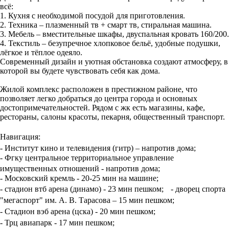
всё:
1. Кухня с необходимой посудой для приготовления.
2. Техника – плазменный тв + смарт тв, стиральная машина.
3. Мебель – вместительные шкафы, двуспальная кровать 160/200.
4. Текстиль – безупречное хлопковое бельё, удобные подушки,
лёгкое и тёплое одеяло.
Современный дизайн и уютная обстановка создают атмосферу, в
которой вы будете чувствовать себя как дома.
Жилой комплекс расположен в престижном районе, что
позволяет легко добраться до центра города и основных
достопримечательностей. Рядом с жк есть магазины, кафе,
рестораны, салоны красоты, пекарня, общественный транспорт.
Навигация:
- Институт кино и телевидения (гитр) – напротив дома;
- Фгку центральное территориальное управление
имущественных отношений - напротив дома;
- Московский кремль - 20-25 мин на машине;
- стадион втб арена (динамо) - 23 мин пешком; - дворец спорта
"мегаспорт" им. А. В. Тарасова – 15 мин пешком;
- Стадион вэб арена (цска) - 20 мин пешком;
- Трц авиапарк - 17 мин пешком;