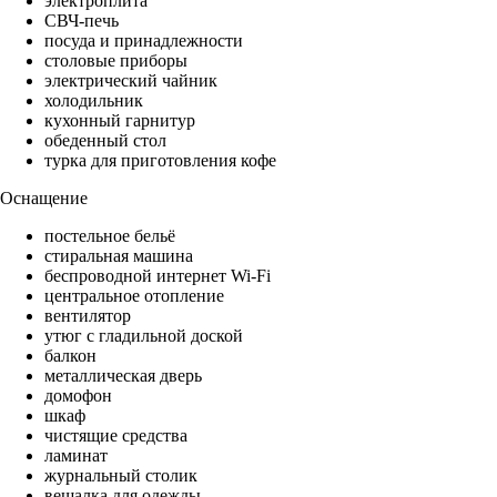
электроплита
СВЧ-печь
посуда и принадлежности
столовые приборы
электрический чайник
холодильник
кухонный гарнитур
обеденный стол
турка для приготовления кофе
Оснащение
постельное бельё
стиральная машина
беспроводной интернет Wi-Fi
центральное отопление
вентилятор
утюг с гладильной доской
балкон
металлическая дверь
домофон
шкаф
чистящие средства
ламинат
журнальный столик
вешалка для одежды