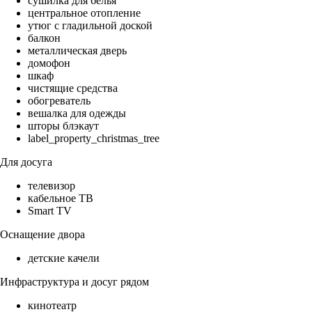
сушилка для белья
центральное отопление
утюг с гладильной доской
балкон
металлическая дверь
домофон
шкаф
чистящие средства
обогреватель
вешалка для одежды
шторы блэкаут
label_property_christmas_tree
Для досуга
телевизор
кабельное ТВ
Smart TV
Оснащение двора
детские качели
Инфраструктура и досуг рядом
кинотеатр