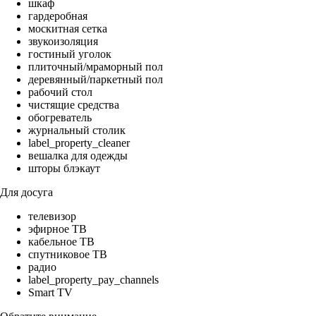
шкаф
гардеробная
москитная сетка
звукоизоляция
гостиный уголок
плиточный/мраморный пол
деревянный/паркетный пол
рабочий стол
чистящие средства
обогреватель
журнальный столик
label_property_cleaner
вешалка для одежды
шторы блэкаут
Для досуга
телевизор
эфирное ТВ
кабельное ТВ
спутниковое ТВ
радио
label_property_pay_channels
Smart TV