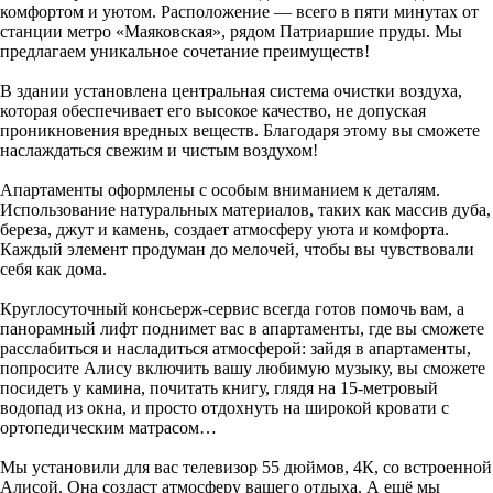
комфортом и уютом. Расположение — всего в пяти минутах от
станции метро «Маяковская», рядом Патриаршие пруды. Мы
предлагаем уникальное сочетание преимуществ!
В здании установлена центральная система очистки воздуха,
которая обеспечивает его высокое качество, не допуская
проникновения вредных веществ. Благодаря этому вы сможете
наслаждаться свежим и чистым воздухом!
Апартаменты оформлены с особым вниманием к деталям.
Использование натуральных материалов, таких как массив дуба,
береза, джут и камень, создает атмосферу уюта и комфорта.
Каждый элемент продуман до мелочей, чтобы вы чувствовали
себя как дома.
Круглосуточный консьерж-сервис всегда готов помочь вам, а
панорамный лифт поднимет вас в апартаменты, где вы сможете
расслабиться и насладиться атмосферой: зайдя в апартаменты,
попросите Алису включить вашу любимую музыку, вы сможете
посидеть у камина, почитать книгу, глядя на 15-метровый
водопад из окна, и просто отдохнуть на широкой кровати с
ортопедическим матрасом…
Мы установили для вас телевизор 55 дюймов, 4К, со встроенной
Алисой. Она создаст атмосферу вашего отдыха. А ещё мы