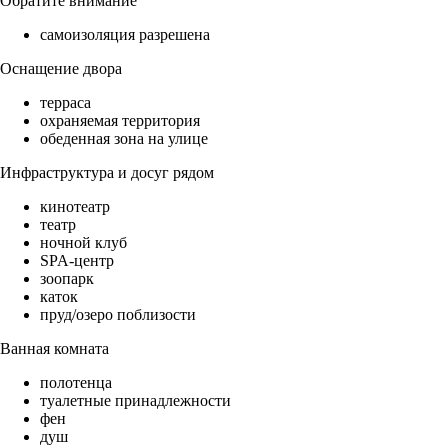
Обратите внимание
самоизоляция разрешена
Оснащение двора
терраса
охраняемая территория
обеденная зона на улице
Инфраструктура и досуг рядом
кинотеатр
театр
ночной клуб
SPA-центр
зоопарк
каток
пруд/озеро поблизости
Ванная комната
полотенца
туалетные принадлежности
фен
душ