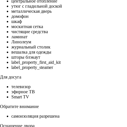
центральное отопление
утюг с гладильной доской
металлическая дверь
домофон
шкаф
москитная сетка
чистящие средства
ламинат
Линолеум
журнальный столик
вешалка для одежды
шторы блэкаут
label_property_first_aid_kit
label_property_steamer
Для досуга
телевизор
эфирное ТВ
Smart TV
Обратите внимание
самоизоляция разрешена
Оснащение двора