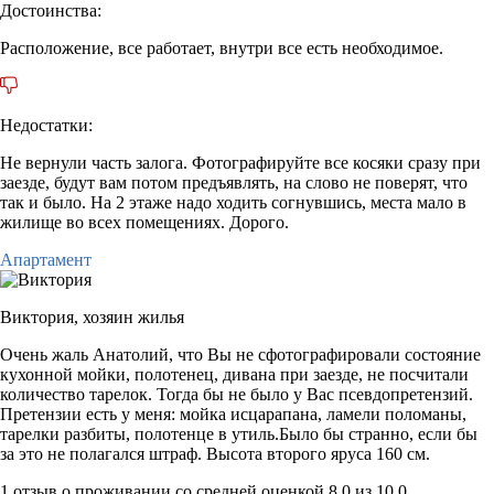
Достоинства:
Расположение, все работает, внутри все есть необходимое.
Недостатки:
Не вернули часть залога. Фотографируйте все косяки сразу при
заезде, будут вам потом предъявлять, на слово не поверят, что
так и было. На 2 этаже надо ходить согнувшись, места мало в
жилище во всех помещениях. Дорого.
Апартамент
Виктория,
хозяин жилья
Очень жаль Анатолий, что Вы не сфотографировали состояние
кухонной мойки, полотенец, дивана при заезде, не посчитали
количество тарелок. Тогда бы не было у Вас псевдопретензий.
Претензии есть у меня: мойка исцарапана, ламели поломаны,
тарелки разбиты, полотенце в утиль.Было бы странно, если бы
за это не полагался штраф. Высота второго яруса 160 см.
1 отзыв
о проживании со средней оценкой
8,0
из
10,0