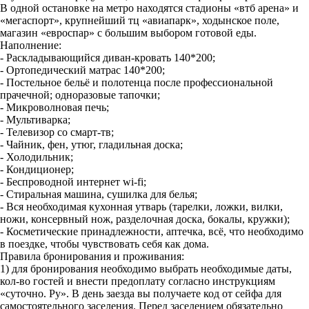
В одной остановке на метро находятся стадионы «втб арена» и
«мегаспорт», крупнейший тц «авиапарк», ходынское поле,
магазин «евроспар» с большим выбором готовой еды.
Наполнение:
- Раскладывающийся диван-кровать 140*200;
- Ортопедический матрас 140*200;
- Постельное бельё и полотенца после профессиональной
прачечной; одноразовые тапочки;
- Микроволновая печь;
- Мультиварка;
- Телевизор со смарт-тв;
- Чайник, фен, утюг, гладильная доска;
- Холодильник;
- Кондиционер;
- Беспроводной интернет wi-fi;
- Стиральная машина, сушилка для белья;
- Вся необходимая кухонная утварь (тарелки, ложки, вилки,
ножи, консервный нож, разделочная доска, бокалы, кружки);
- Косметические принадлежности, аптечка, всё, что необходимо
в поездке, чтобы чувствовать себя как дома.
Правила бронирования и проживания:
1) для бронирования необходимо выбрать необходимые даты,
кол-во гостей и внести предоплату согласно инструкциям
«суточно. Ру». В день заезда вы получаете код от сейфа для
самостоятельного заселения. Перед заселением обязательно