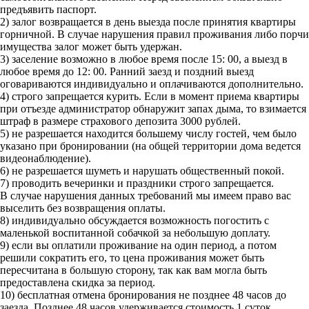
предъявить паспорт.
2) залог возвращается в день выезда после принятия квартиры
горничной. В случае нарушения правил проживания либо порчи
имущества залог может быть удержан.
3) заселение возможно в любое время после 15: 00, а выезд в
любое время до 12: 00. Ранний заезд и поздний выезд
оговариваются индивидуально и оплачиваются дополнительно.
4) строго запрещается курить. Если в момент приема квартиры
при отъезде администратор обнаружит запах дыма, то взимается
штраф в размере страхового депозита 3000 рублей.
5) не разрешается находится большему числу гостей, чем было
указано при бронировании (на общей территории дома ведется
видеонаблюдение).
6) не разрешается шуметь и нарушать общественный покой.
7) проводить вечеринки и праздники строго запрещается.
В случае нарушения данных требований мы имеем право вас
выселить без возвращения оплаты.
8) индивидуально обсуждается возможность погостить с
маленькой воспитанной собачкой за небольшую доплату.
9) если вы оплатили проживание на один период, а потом
решили сократить его, то цена проживания может быть
пересчитана в большую сторону, так как вам могла быть
предоставлена скидка за период.
10) бесплатная отмена бронирования не позднее 48 часов до
заезда. Позднее 48 часов удерживается стоимость 1 суток