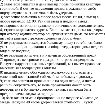
2) залог возвращается в день выезда после принятия квартиры
горничной. В случае нарушения правил проживания, либо
порчу имущества залог может быть удержан.
3) заселение возможно в любое время после 15: 00, а выезд в
любое время до 12: 00. Ранний заезд и поздний выезд
оговариваются индивидуально и оплачиваются дополнительно.
4) строго запрещается курить. Если в момент приема квартиры
при отъезде администратор обнаружит запах дыма, то взимается
штраф в размере страхового депозита 3000 рублей.
5) не разрешается находится большему числу гостей, чем было
указано при бронировании (на общей территории дома ведется
видеонаблюдение).
6) не разрешается шуметь и нарушать общественный покой.
7) проводить вечеринки и праздники строго запрещается.
В случае нарушения данных требований, мы имеем право вас
выселить без возвращения оплаты.
8) индивидуально обсуждается возможность погостить с
маленькой воспитанной собачкой за небольшую доплату.
9) если вы оплатили проживание на один период, а потом
решили сократить его, то цена проживания может быть
пересчитана в большую сторону, так как вам могла быть
предоставлена скидка за период.
10) бесплатная отмена бронирования не позднее 48 часов до
заезда. Позднее 48 часов удерживается стоимость 1 суток