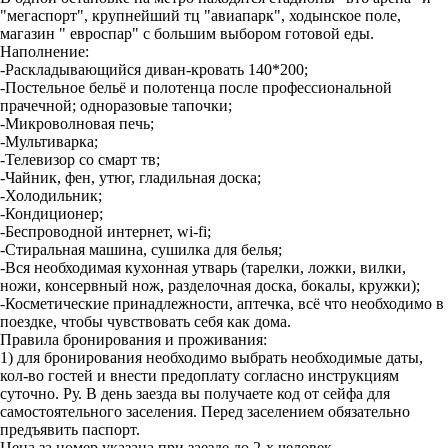
"мегаспорт", крупнейший тц "авиапарк", ходынское поле,
магазин " евроспар" с большим выбором готовой еды.
Наполнение:
-Раскладывающийся диван-кровать 140*200;
-Постельное бельё и полотенца после профессиональной
прачечной; одноразовые тапочки;
-Микроволновая печь;
-Мультиварка;
-Телевизор со смарт тв;
-Чайник, фен, утюг, гладильная доска;
-Холодильник;
-Кондиционер;
-Беспроводной интернет, wi-fi;
-Стиральная машина, сушилка для белья;
-Вся необходимая кухонная утварь (тарелки, ложки, вилки,
ножи, консервный нож, разделочная доска, бокалы, кружки);
-Косметические принадлежности, аптечка, всё что необходимо в
поездке, чтобы чувствовать себя как дома.
Правила бронирования и проживания:
1) для бронирования необходимо выбрать необходимые даты,
кол-во гостей и внести предоплату согласно инструкциям
суточно. Ру. В день заезда вы получаете код от сейфа для
самостоятельного заселения. Перед заселением обязательно
предъявить паспорт.
Цена за номер указана при заезде до 2-х человек.