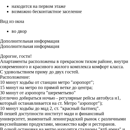
находится на первом этаже
возможно бесконтактное заселение
Вид из окна
во двор
Дополнительная информация
Дополнительная информация
Дорогие, гости!
Апартаменты расположены в прекрасном тихом районе, внутри
современного и красивого жилого комплекса комфорт класса.
С удовольствием приму до двух гостей.
Расположение:
10 минут ходьбы от станции метро "аэропорт";
15 минут на метро по прямой ветке до центра;
30 минут от аэропорта "шереметьево"
(отлично добираться ночью - регулярные рейсы автобуса н1,
который останавливается на ст. Метро "аэропорт");
10 минут ходьбы до мцд 2, ст. "красный балтиец".
В пешей доступности институт мади и финансовый
университет, знаменитый ленинградский рынок с различными
вкуснейшими продуктами, множество кафе и ресторанов.
В одной остановке на метро находятся стадионы "втб арена" и