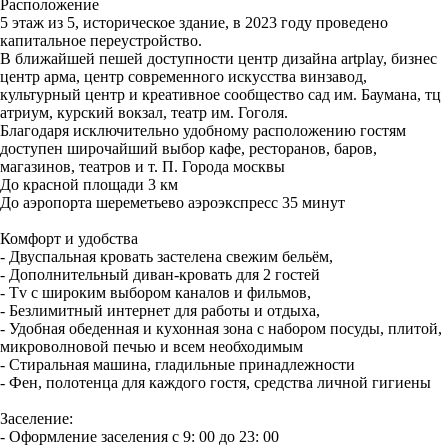
Расположение
5 этаж из 5, историческое здание, в 2023 году проведено
капитальное переустройство.
В ближайшей пешей доступности центр дизайна artplay, бизнес
центр арма, центр современного искусства винзавод,
культурный центр и креативное сообщество сад им. Баумана, тц
атриум, курский вокзал, театр им. Гоголя.
Благодаря исключительно удобному расположению гостям
доступен широчайший выбор кафе, ресторанов, баров,
магазинов, театров и т. П. Города москвы
До красной площади 3 км
До аэропорта шереметьево аэроэкспресс 35 минут
Комфорт и удобства
- Двуспальная кровать застелена свежим бельём,
- Дополнительный диван-кровать для 2 гостей
- Tv с широким выбором каналов и фильмов,
- Безлимитный интернет для работы и отдыха,
- Удобная обеденная и кухонная зона с набором посуды, плитой,
микроволновой печью и всем необходимым
- Стиральная машина, гладильные принадлежности
- Фен, полотенца для каждого гостя, средства личной гигиены
Заселение:
- Оформление заселения с 9: 00 до 23: 00