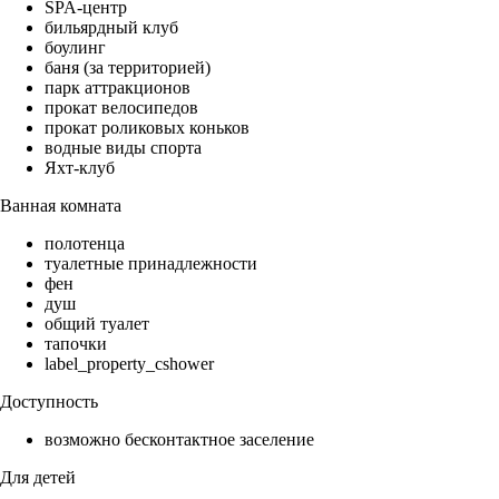
SPA-центр
бильярдный клуб
боулинг
баня (за территорией)
парк аттракционов
прокат велосипедов
прокат роликовых коньков
водные виды спорта
Яхт-клуб
Ванная комната
полотенца
туалетные принадлежности
фен
душ
общий туалет
тапочки
label_property_cshower
Доступность
возможно бесконтактное заселение
Для детей