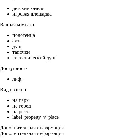
детские качели
игровая площадка
Ванная комната
полотенца
фен
душ
тапочки
гигиенический душ
Доступность
лифт
Вид из окна
на парк
на город
на реку
label_property_v_place
Дополнительная информация
Дополнительная информация