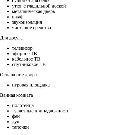
сушилка для белья
утюг с гладильной доской
металлическая дверь
шкаф
звукоизоляция
чистящие средства
Для досуга
телевизор
эфирное ТВ
кабельное ТВ
спутниковое ТВ
Оснащение двора
игровая площадка
Ванная комната
полотенца
туалетные принадлежности
фен
душ
тапочки