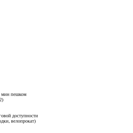
7 мин пешком
2)
аговой доступности
одки, велопрокат)