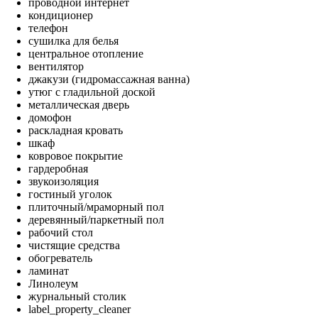
проводной интернет
кондиционер
телефон
сушилка для белья
центральное отопление
вентилятор
джакузи (гидромассажная ванна)
утюг с гладильной доской
металлическая дверь
домофон
раскладная кровать
шкаф
ковровое покрытие
гардеробная
звукоизоляция
гостиный уголок
плиточный/мраморный пол
деревянный/паркетный пол
рабочий стол
чистящие средства
обогреватель
ламинат
Линолеум
журнальный столик
label_property_cleaner