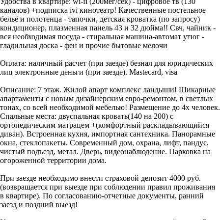
Удобства в квартире: wi-fi (200мег/сек) - цифровое тв (130
каналов) +подписка ivi кинотеатр! Качественные постельное
бельё и полотенца - тапочки, детская кроватка (по запросу)
кондиционер, плазменная панель 43 и 32 дюйма!! Свч, чайник -
вся необходимая посуда - стиральная машина-автомат утюг -
гладильная доска - фен и прочие бытовые мелочи
Оплата: наличный расчет (при заезде) безнал для юридических
лиц электронные деньги (при заезде). Mastecard, visa
Описание: 7 этаж. Жилой апарт комплекс ландыши! Шикарные
апартаменты с новым дизайнерским евро-ремонтом, в светлых
тонах, со всей необходимой мебелью! Размещение до 4х человек.
Спальные места: двуспальная кровать(140 на 200) с
ортопедическим матрацем +(комфортный раскладывающийся
диван). Встроенная кухня, импортная сантехника. Панорамные
окна, стеклопакеты. Современный дом, охрана, лифт, пандус,
чистый подъезд, метал. Дверь, видеонаблюдение. Парковка на
огороженной территории дома.
При заезде необходимо внести страховой депозит 4000 руб.
(возвращается при выезде при соблюдении правил проживания
в квартире). По согласованию-отчетные документы, ранний
заезд и поздний выезд!