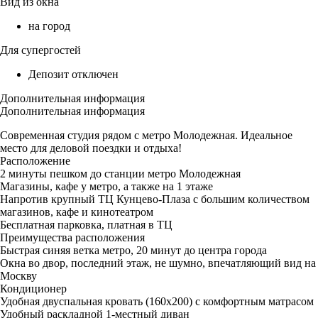
Вид из окна
на город
Для супергостей
Депозит отключен
Дополнительная информация
Дополнительная информация
Современная cтудия рядом с метро Молодежная. Идеальное
место для деловой поездки и отдыха!
Рaсположениe
2 минуты пешком до станции метро Молодежная
Магазины, кафе у метро, а также на 1 этаже
Напротив крупный ТЦ Кунцево-Плаза с большим количеством
магазинов, кафе и кинотеатром
Бесплатная парковка, платная в ТЦ
Пpеимущества раcположeния
Быстрая синяя ветка метро, 20 минут до центра города
Окна во двор, последний этаж, не шумно, впечатляющий вид на
Москву
Кондиционер
Удобная двуспальная кровать (160х200) с комфортным матрасом
Удобный раскладной 1-местный диван