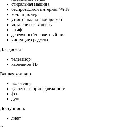
стиральная машина
беспроводной интернет Wi-Fi
кондиционер
утюг с гладильной доской
металлическая дверь
шкаф
деревянный/паркетный пол
чистящие средства
Для досуга
телевизор
кабельное ТВ
Ванная комната
полотенца
туалетные принадлежности
фен
душ
Доступность
лифт