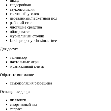
шкаф
гардеробная
звукоизоляция
гостиный уголок
деревянный/паркетный пол
рабочий стол
чистящие средства
обогреватель
журнальный столик
label_property_christmas_tree
Для досуга
телевизор
настольные игры
музыкальный центр
Обратите внимание
самоизоляция разрешена
Оснащение двора
шезлонги
спортивный зал
терраса